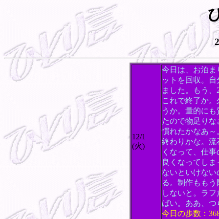
今日は、お泊ま
ットを回収。自
ました。もう、
これで終了か。
うか。量的にも
たので物足りな
慣れたかなあ～
12/1
終わりかな。流
(火)
くなって、仕事
良くなってしま
ないといけない
る。制作ももう
しないと。ラフ
ばい。ああ、つ
今日の歩数：36